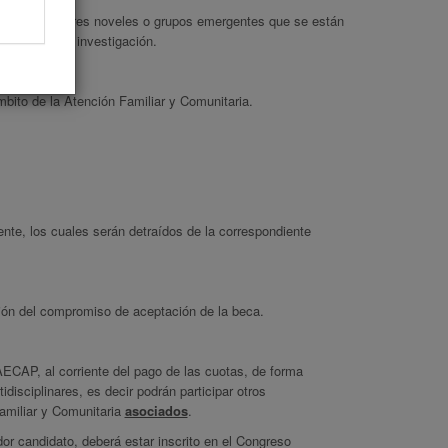
nvestigadores noveles o grupos emergentes que se están
 proyecto de investigación.
mbito de la Atención Familiar y Comunitaria.
ente, los cuales serán detraídos de la correspondiente
pción del compromiso de aceptación de la beca.
ECAP, al corriente del pago de las cuotas, de forma
disciplinares, es decir podrán participar otros
amiliar y Comunitaria
asociados
.
dor candidato, deberá estar inscrito en el Congreso