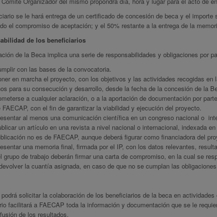
 Comité Organizador del mismo propondrá día, hora y lugar para el acto de ent
ciario se le hará entrega de un certificado de concesión de beca y el importe
do el compromiso de aceptación; y el 50% restante a la entrega de la memoria
bilidad de los beneficiarios
ción de la Beca implica una serie de responsabilidades y obligaciones por pa
mplir con las bases de la convocatoria.
ner en marcha el proyecto, con los objetivos y las actividades recogidas en 
os para su consecución y desarrollo, desde la fecha de la concesión de la Bec
meterse a cualquier aclaración, o a la aportación de documentación por parte
 FAECAP, con el fin de garantizar la viabilidad y ejecución del proyecto.
esentar al menos una comunicación científica en un congreso nacional o inte
blicar un artículo en una revista a nivel nacional o internacional, indexada en
blicación no es de FAECAP, aunque deberá figurar como financiadora del pro
esentar una memoria final, firmada por el IP, con los datos relevantes, resu
l grupo de trabajo deberán firmar una carta de compromiso, en la cual se re
devolver la cuantía asignada, en caso de que no se cumplan las obligaciones
drá solicitar la colaboración de los beneficiarios de la beca en actividades 
rio facilitará a FAECAP toda la información y documentación que se le requie
ifusión de los resultados.