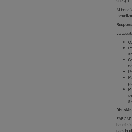
2025). El
Al benefi
formaliza
Responsa
La acepta
Cu
Po
añ
So
de
Pr
Pu
pu
Pr
de
a 
Difusión
FAECAP po
beneficia
para la d