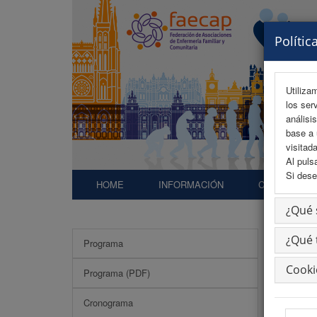
Polític
Utiliza
los ser
análisi
base a 
visitada
Al puls
Si dese
HOME
INFORMACIÓN
COMITÉS
¿Qué 
¿Qué 
Programa
Cooki
Programa (PDF)
Beca
Cronograma