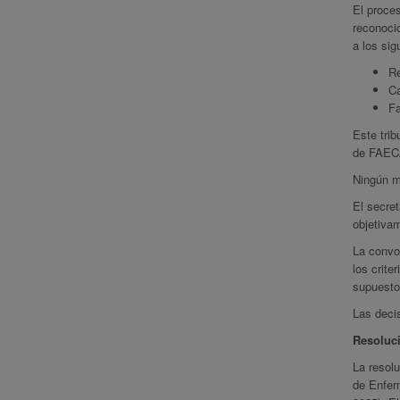
El proce
reconocid
a los sig
Re
Ca
Fa
Este trib
de FAEC
Ningún mi
El secret
objetivam
La convoc
los crite
supuesto
Las decis
Resoluci
La resolu
de Enfer