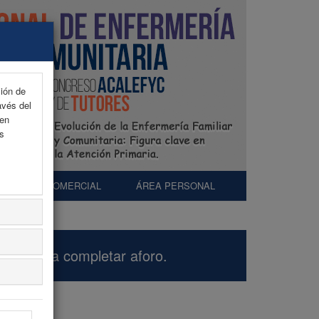
ción de
avés del
 en
as
EXP. COMERCIAL
ÁREA PERSONAL
eso hasta completar aforo.