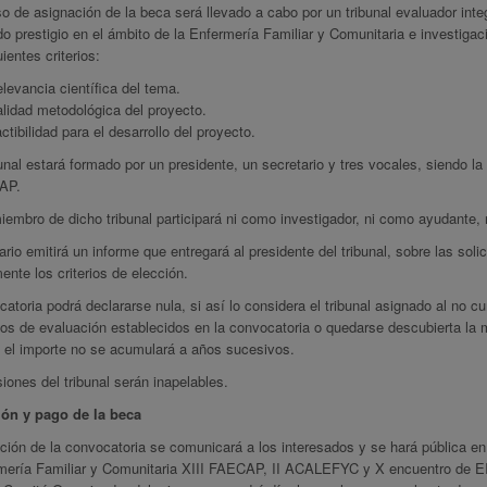
so de asignación de la beca será llevado a cabo por un tribunal evaluador i
o prestigio en el ámbito de la Enfermería Familiar y Comunitaria e investigac
uientes criterios:
levancia científica del tema.
lidad metodológica del proyecto.
ctibilidad para el desarrollo del proyecto.
unal estará formado por un presidente, un secretario y tres vocales, siendo l
AP.
embro de dicho tribunal participará ni como investigador, ni como ayudante,
ario emitirá un informe que entregará al presidente del tribunal, sobre las solic
ente los criterios de elección.
atoria podrá declararse nula, si así lo considera el tribunal asignado al no c
rios de evaluación establecidos en la convocatoria o quedarse descubierta la
 el importe no se acumulará a años sucesivos.
iones del tribunal serán inapelables.
ón y pago de la beca
ción de la convocatoria se comunicará a los interesados y se hará pública en
mería Familiar y Comunitaria XIII FAECAP, II ACALEFYC y X encuentro de EIR 