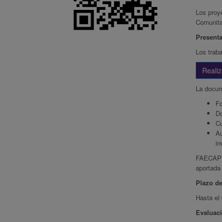
Los proye
Comunita
Presenta
Los traba
Realiz
La docum
Fo
Do
Cu
Au
in
FAECAP po
aportada 
Plazo de
Hasta el
Evaluac