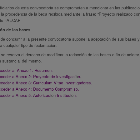
ficiarios de esta convocatoria se comprometen a mencionar en las publicacio
 la procedencia de la beca recibida mediante la frase: “Proyecto realizado con 
 de FAECAP
ón de las bases
de concurrir a la presente convocatoria supone la aceptación de sus bases y 
a cualquier tipo de reclamación.
 reserva el derecho de modificar la redacción de las bases a fin de aclarar 
n sustancial del mismo.
ceder a Anexo 1: Resumen.
ceder a Anexo 2: Proyecto de investigaci
ó
n.
ceder a Anexo 3: Curriculum Vitae Investigadores.
ceder a Anexo 4: Documento Compromiso.
ceder a Anexo 5: Autorizaci
ó
n Instituci
ó
n.