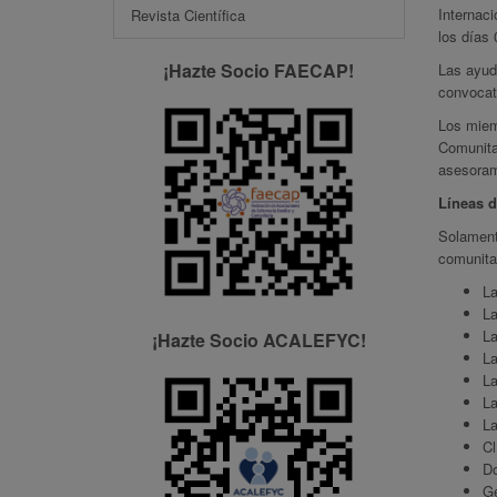
Internac
Revista Científica
los días 
¡Hazte Socio FAECAP!
Las ayud
convocato
Los miem
Comunita
asesoram
Líneas d
Solament
comunitar
La
La
La
¡Hazte Socio ACALEFYC!
La
La
La
La
Cl
Do
Ge