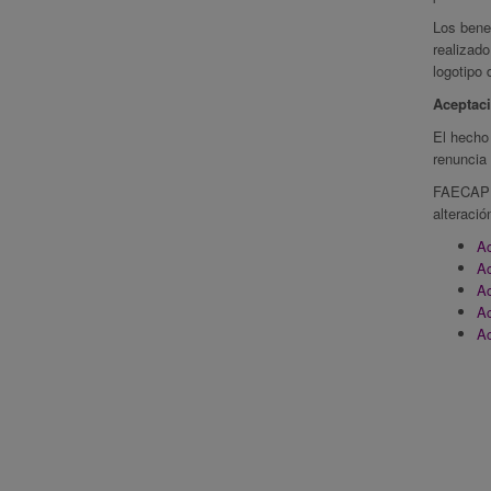
Los bene
realizado
logotipo
Aceptaci
El hecho 
renuncia 
FAECAP se
alteració
Ac
Ac
Ac
Ac
Ac