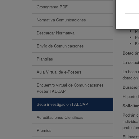
FAECAP c
Cronograma PDF
iniciando
Normativa Comunicaciones
Objetivo
Pr
Descargar Normativa
Po
Fa
Envío de Comunicaciones
Dotació
Plantillas
La dotac
La beca e
Aula Virtual de e-Pósters
dotación
Encuentro virtual de Comunicaciones
Duració
Poster FAECAP
El períod
Beca investigación FAECAP
Solicita
Podrán c
Acreditaciones Cientificas
individua
profesio
Premios
El Invest