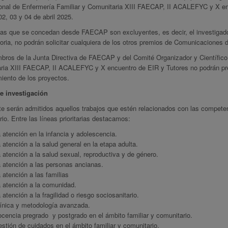
ional de Enfermería Familiar y Comunitaria XIII FAECAP, II ACALEFYC y X en
02, 03 y 04 de abril 2025.
as que se concedan desde FAECAP son excluyentes, es decir, el investigador
ria, no podrán solicitar cualquiera de los otros premios de Comunicaciones 
bros de la Junta Directiva de FAECAP y del Comité Organizador y Científico 
ria XIII FAECAP, II ACALEFYC y X encuentro de EIR y Tutores no podrán prese
iento de los proyectos.
e investigación
e serán admitidos aquellos trabajos que estén relacionados con las competen
io. Entre las líneas prioritarias destacamos:
 atención en la infancia y adolescencia.
 atención a la salud general en la etapa adulta.
 atención a la salud sexual, reproductiva y de género.
 atención a las personas ancianas.
 atención a las familias
 atención a la comunidad.
 atención a la fragilidad o riesgo sociosanitario.
ínica y metodología avanzada.
cencia pregrado y postgrado en el ámbito familiar y comunitario.
stión de cuidados en el ámbito familiar y comunitario.