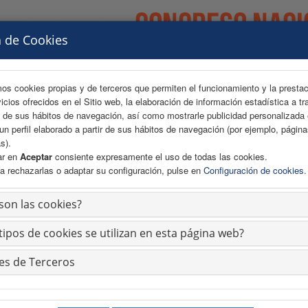
a de Cookies
mos cookies propias y de terceros que permiten el funcionamiento y la presta
vicios ofrecidos en el Sitio web, la elaboración de información estadística a tr
s de sus hábitos de navegación, así como mostrarle publicidad personalizada
un perfil elaborado a partir de sus hábitos de navegación (por ejemplo, págin
s).
ar en
Aceptar
consiente expresamente el uso de todas las cookies.
a rechazarlas o adaptar su configuración, pulse en
Configuración de cookies
.
ÁREA CIENTÍFICA
INSCRIPCIONES
ALOJAMIENTO
son las cookies?
tipos de cookies se utilizan en esta página web?
Las Mesas y los Simposios son de libre acc
es de Terceros
 investigación FAECAP